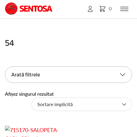
0
54
Arată filtrele
Afișez singurul rezultat
Acest