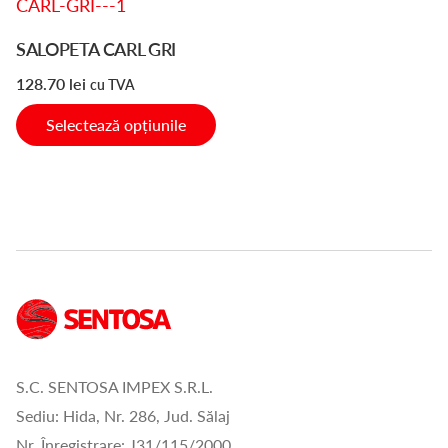
produs
are
SALOPETA CARL GRI
mai
128.70
lei
cu TVA
multe
variații.
Selectează opțiunile
Opțiunile
pot
fi
alese
în
pagina
produsului.
S.C. SENTOSA IMPEX S.R.L.
Sediu: Hida, Nr. 286, Jud. Sălaj
Nr. Înregistrare: J31/115/2000