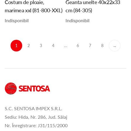
Costum de ploaie,
Geanta unelte 40x22x33
marimea xxl (81-800-XXL)
cm (84-305)
Indisponibil
Indisponibil
1
2
3
4
…
6
7
8
→
S.C. SENTOSA IMPEX S.R.L.
Sediu: Hida, Nr. 286, Jud. Sălaj
Nr. Înregistrare: J31/115/2000