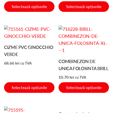
pot
pot
Selectează opțiunile
Selectează opțiunile
fi
fi
alese
alese
în
în
Acest
Acest
pagina
pagina
produs
produs
produsului.
produsului.
are
are
CIZME PVC GINOCCHIO
mai
mai
VERDE
multe
multe
COMBINEZON DE
68.66
lei
cu TVA
variații.
variații.
UNICA FOLOSINTA BRILL
Opțiunile
Opțiunile
10.70
lei
cu TVA
pot
pot
fi
fi
Selectează opțiunile
Selectează opțiunile
alese
alese
în
în
pagina
pagina
Acest