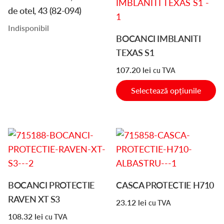
produs
de otel, 43 (82-094)
are
Indisponibil
mai
BOCANCI IMBLANITI
multe
TEXAS S1
variații.
107.20
lei
cu TVA
Opțiunile
pot
Selectează opțiunile
fi
alese
în
Acest
Acest
pagina
produs
produs
produsului.
are
are
mai
mai
BOCANCI PROTECTIE
CASCA PROTECTIE H710
multe
multe
RAVEN XT S3
23.12
lei
cu TVA
variații.
variații.
108.32
lei
cu TVA
Opțiunile
Opțiunile