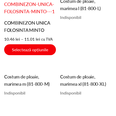
produsului.
produsului.
Costum de ploaie,
produs
marimea l (81-800-L)
are
Indisponibil
mai
COMBINEZON UNICA
multe
FOLOSINTA MINTO
variații.
10.46
lei
–
11.01
lei
cu TVA
Opțiunile
pot
Selectează opțiunile
fi
alese
în
pagina
Costum de ploaie,
Costum de ploaie,
produsului.
marimea m (81-800-M)
marimea xl (81-800-XL)
Indisponibil
Indisponibil