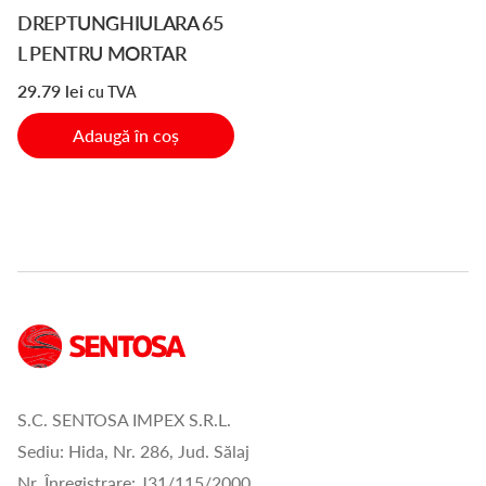
DREPTUNGHIULARA 65
L PENTRU MORTAR
29.79
lei
cu TVA
Adaugă în coș
S.C. SENTOSA IMPEX S.R.L.
Sediu: Hida, Nr. 286, Jud. Sălaj
Nr. Înregistrare: J31/115/2000