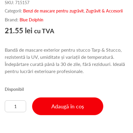
SKU:
715157
Categorii:
Benzi de mascare pentru zugrăvit
,
Zugrăvit & Accesorii
Brand:
Blue Dolphin
21.55
lei
cu TVA
Bandă de mascare exterior pentru stucco Tarp & Stucco,
rezistentă la UV, umiditate și variații de temperatură.
Îndepărtare curată până la 30 de zile, fără reziduuri. Ideală
pentru lucrări exterioare profesionale.
Disponibil
Cantitate
Adaugă în coș
BANDĂ
MASCARE
EXTERIOR-
TARP