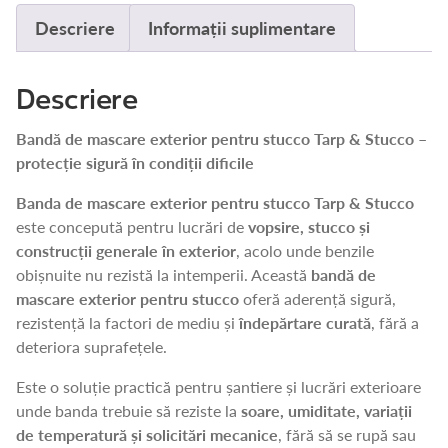
STUCCO
Descriere
Informații suplimentare
48MMX50M
Descriere
Bandă de mascare exterior pentru stucco Tarp & Stucco –
protecție sigură în condiții dificile
Banda de mascare exterior pentru stucco Tarp & Stucco
este concepută pentru lucrări de
vopsire, stucco și
construcții generale în exterior
, acolo unde benzile
obișnuite nu rezistă la intemperii. Această
bandă de
mascare exterior pentru stucco
oferă aderență sigură,
rezistență la factori de mediu și
îndepărtare curată
, fără a
deteriora suprafețele.
Este o soluție practică pentru șantiere și lucrări exterioare
unde banda trebuie să reziste la
soare, umiditate, variații
de temperatură și solicitări mecanice
, fără să se rupă sau