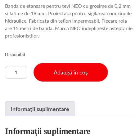
Banda de etansare pentru tevi NEO cu grosime de 0,2 mm
si latime de 19 mm. Proiectata pentru sigilarea conexiunile
hidraulice. Fabricata din teflon impermeabil. Fiecare rola
are 15 metri de banda. Marca NEO indeplineste asteptarile
profesionistilor.
Disponibil
Cantitate
Adaugă în coș
BANDA
TEFLON
15
M
X
Informații suplimentare
19
MM
X
Informații suplimentare
0.2