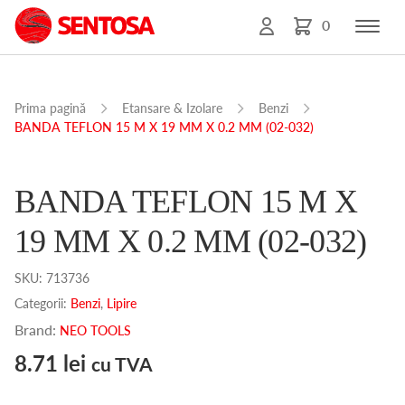
0
Prima pagină
Etansare & Izolare
Benzi
BANDA TEFLON 15 M X 19 MM X 0.2 MM (02-032)
BANDA TEFLON 15 M X
19 MM X 0.2 MM (02-032)
SKU:
713736
Categorii:
Benzi
,
Lipire
Brand:
NEO TOOLS
8.71
lei
cu TVA