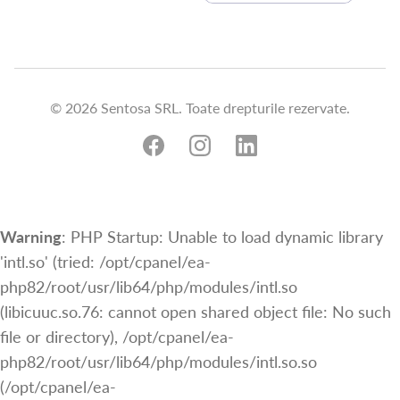
© 2026 Sentosa SRL. Toate drepturile rezervate.
Warning
: PHP Startup: Unable to load dynamic library
'intl.so' (tried: /opt/cpanel/ea-
php82/root/usr/lib64/php/modules/intl.so
(libicuuc.so.76: cannot open shared object file: No such
file or directory), /opt/cpanel/ea-
php82/root/usr/lib64/php/modules/intl.so.so
(/opt/cpanel/ea-