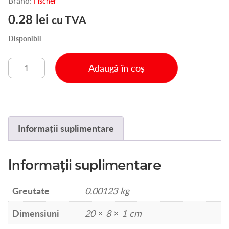
Brand:
Fischer
0.28
lei
cu TVA
Disponibil
Cantitate
Adaugă în coș
BN
4.6X200
FASETE
PLASTIC
Informații suplimentare
Informații suplimentare
Greutate
0.00123 kg
Dimensiuni
20 × 8 × 1 cm