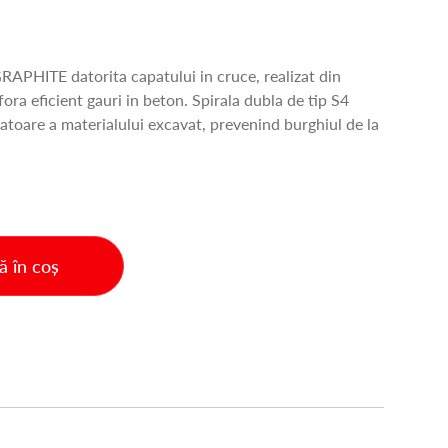
APHITE datorita capatului in cruce, realizat din
fora eficient gauri in beton. Spirala dubla de tip S4
toare a materialului excavat, prevenind burghiul de la
 în coș