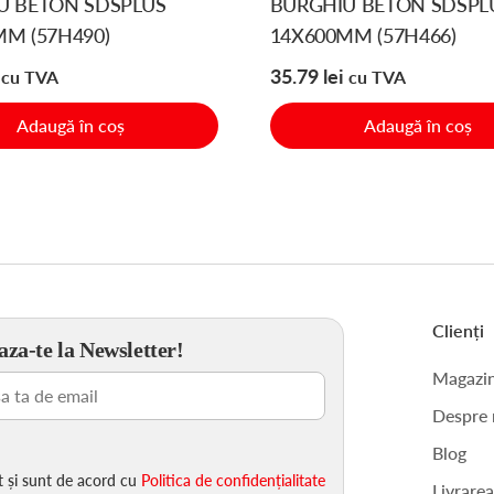
U BETON SDSPLUS
BURGHIU BETON SDSPL
M (57H490)
14X600MM (57H466)
35.79
lei
cu TVA
cu TVA
Adaugă în coș
Adaugă în coș
Clienți
za-te la Newsletter!
Magazi
ligatoriu)
Despre 
Blog
t și sunt de acord cu
Politica de confidențialitate
Livrare