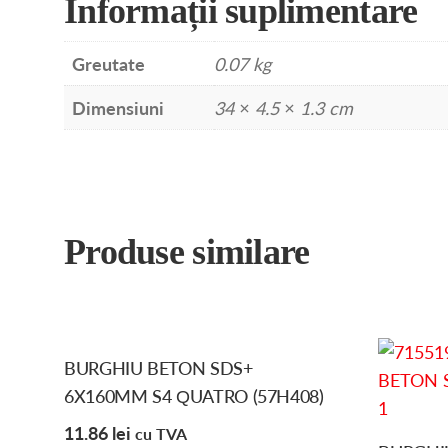
Informații suplimentare
Greutate
0.07 kg
Dimensiuni
34 × 4.5 × 1.3 cm
Produse similare
BURGHIU BETON SDS+
6X160MM S4 QUATRO (57H408)
11.86
lei
cu TVA