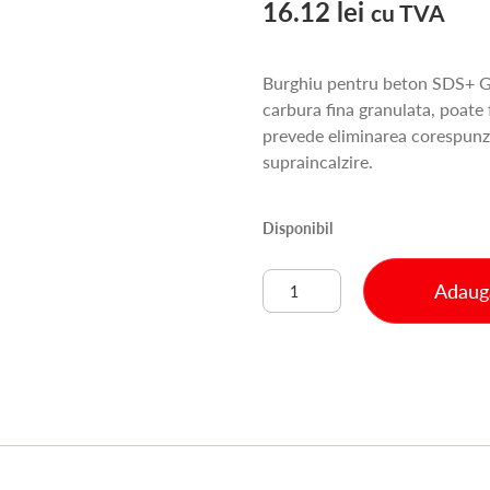
16.12
lei
cu TVA
Burghiu pentru beton SDS+ GR
carbura fina granulata, poate 
prevede eliminarea corespunza
supraincalzire.
Disponibil
Cantitate
Adaugă
BURGHIU
BETON
SDS+
6X260MM
S4
QUATRO
(57H412)