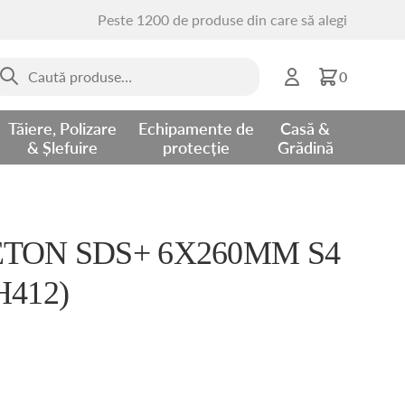
Peste 1200 de produse din care să alegi
aută
0
upă:
Tăiere, Polizare
Echipamente de
Casă &
& Șlefuire
protecție
Grădină
TON SDS+ 6X260MM S4
H412)