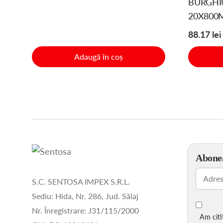
BURGHI
20X800M
88.17
lei
Adaugă în coș
Abonea
Email
(Ob
S.C. SENTOSA IMPEX S.R.L.
Sediu: Hida, Nr. 286, Jud. Sălaj
Nr. Înregistrare: J31/115/2000
Am citi