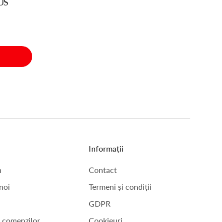
US
Informații
n
Contact
noi
Termeni și condiții
GDPR
a comenzilor
Cookieuri