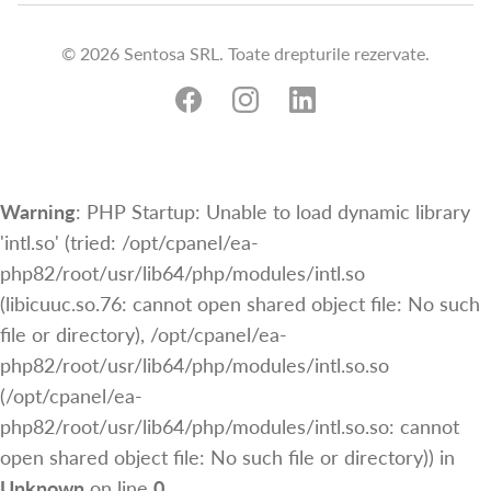
© 2026 Sentosa SRL. Toate drepturile rezervate.
Warning
: PHP Startup: Unable to load dynamic library
'intl.so' (tried: /opt/cpanel/ea-
php82/root/usr/lib64/php/modules/intl.so
(libicuuc.so.76: cannot open shared object file: No such
file or directory), /opt/cpanel/ea-
php82/root/usr/lib64/php/modules/intl.so.so
(/opt/cpanel/ea-
php82/root/usr/lib64/php/modules/intl.so.so: cannot
open shared object file: No such file or directory)) in
Unknown
on line
0