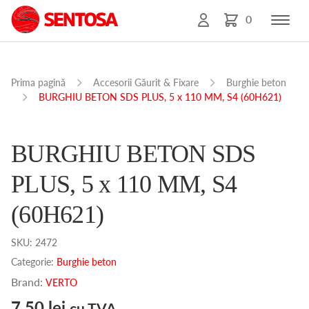
0
Prima pagină
Accesorii Găurit & Fixare
Burghie beton
BURGHIU BETON SDS PLUS, 5 x 110 MM, S4 (60H621)
BURGHIU BETON SDS
PLUS, 5 x 110 MM, S4
(60H621)
SKU:
2472
Categorie:
Burghie beton
Brand:
VERTO
7.50
lei
cu TVA