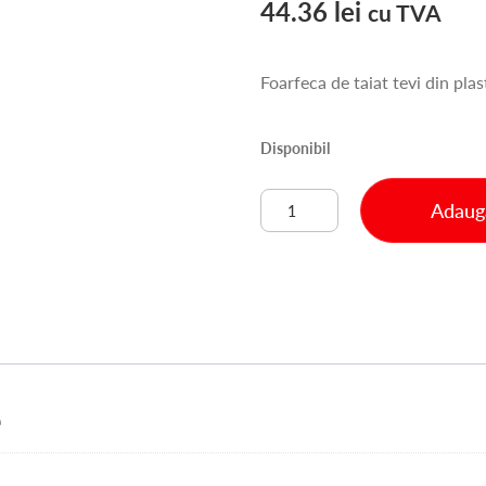
44.36
lei
cu TVA
Foarfeca de taiat tevi din pla
Disponibil
Cantitate
Adaugă
CUTTER
TEVI
PLASTIC
3-
42
MM
TOPTOOLS
(34D065)
e