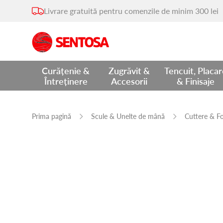
Livrare gratuită pentru comenzile de minim 300 lei
Curățenie &
Zugrăvit &
Tencuit, Placa
Întreținere
Accesorii
& Finisaje
Prima pagină
Scule & Unelte de mână
Cuttere & F