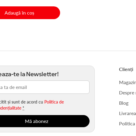
Adaugă în coș
Clienți
aza-te la Newsletter!
Magazi
riu)
Despre 
itit și sunt de acord cu
Politica de
Blog
idențialitate
*
Livrare
Politica