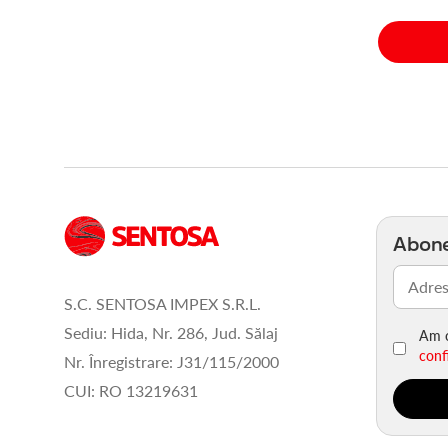
Abone
Email
(Obligato
S.C. SENTOSA IMPEX S.R.L.
Sediu: Hida, Nr. 286, Jud. Sălaj
Am c
conf
Nr. Înregistrare: J31/115/2000
CUI: RO 13219631