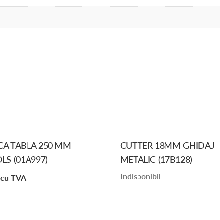
CA TABLA 250 MM
CUTTER 18MM GHIDAJ
S (01A997)
METALIC (17B128)
Indisponibil
cu TVA