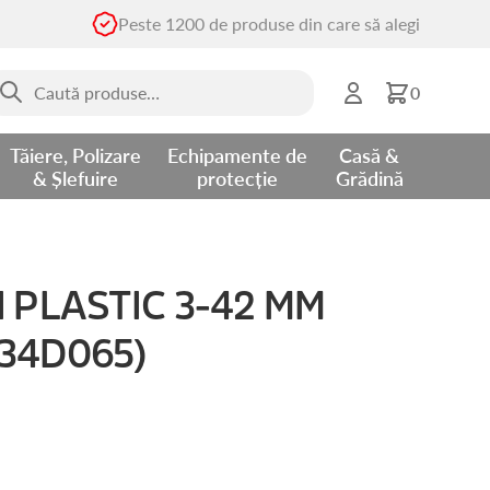
Peste 1200 de produse din care să alegi
aută
0
upă:
Tăiere, Polizare
Echipamente de
Casă &
& Șlefuire
protecție
Grădină
 PLASTIC 3-42 MM
34D065)