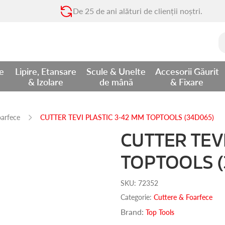
De 25 de ani alături de clienții noștri.
C
d
re
Lipire, Etansare
Scule & Unelte
Accesorii Găurit
& Izolare
de mână
& Fixare
oarfece
CUTTER TEVI PLASTIC 3-42 MM TOPTOOLS (34D065)
CUTTER TEVI
TOPTOOLS (
SKU:
72352
Categorie:
Cuttere & Foarfece
Brand:
Top Tools