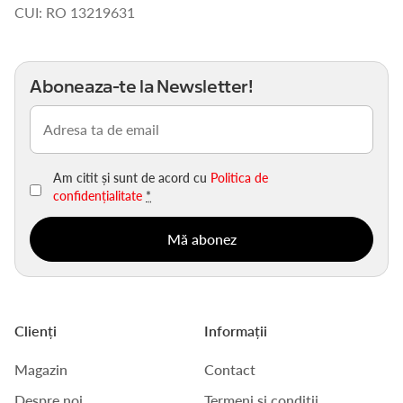
CUI: RO 13219631
Aboneaza-te la Newsletter!
Email
(Obligatoriu)
Am citit și sunt de acord cu
Politica de
confidențialitate
*
Clienți
Informații
Magazin
Contact
Despre noi
Termeni și condiții