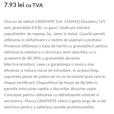
7.93
lei
cu TVA
Discuri de slefuit GRAPHITE (ref. 55H942) Diametru 125
mm, granulatie K100, cu gauri. Dedicata slefuirii
suprafetelor de vopsea, lac, lemn si metal. Gaurile permit
utilizarea in slefuitoare cu sistem de aspirare a prafului.
Produsul utilizeaza o baza de hartie cu granulatie E pentru
slefuirea la masina si o structura semi-deschisa cu o
acoperire de 80-90% a granulatiei abrazive
(electrocorindon), ceea ce garanteaza o munca mai
eficienta si reduce riscul de infundare. in acelasi timp,
suprafata piesei de prelucrat nu se incalzeste prea tare in
timpul rectificarii. Dispozitivul de fixare de tip Velcro
permite inlocuirea rapida a discurilor abrazive uzate.
Conceput pentru utilizarea cu slefuitoarele orbitale si
excentrice. Marca GRAPHITE ofera o gama larga de scule
electrice pentru a satisface nevoile profesionistilor.