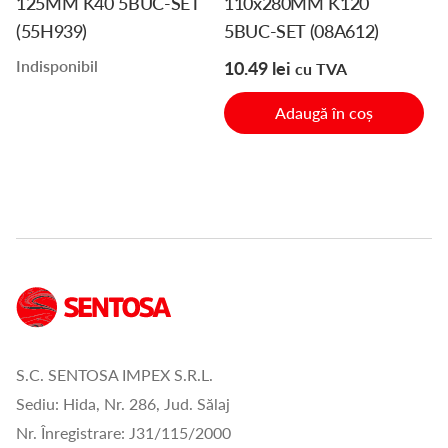
125MM K40 5BUC-SET
110x280MM K120
(55H939)
5BUC-SET (08A612)
Indisponibil
10.49
lei
cu TVA
Adaugă în coș
S.C. SENTOSA IMPEX S.R.L.
Sediu: Hida, Nr. 286, Jud. Sălaj
Nr. Înregistrare: J31/115/2000