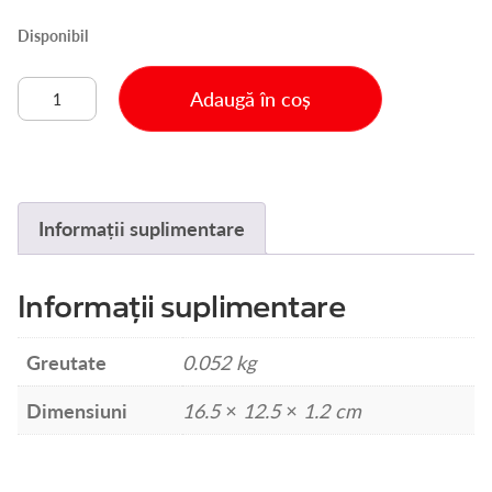
Disponibil
Cantitate
Adaugă în coș
DISC
ABRAZ.
GAURI
125MM
K100
Informații suplimentare
5BUC-
SET
(55H942)
Informații suplimentare
Greutate
0.052 kg
Dimensiuni
16.5 × 12.5 × 1.2 cm