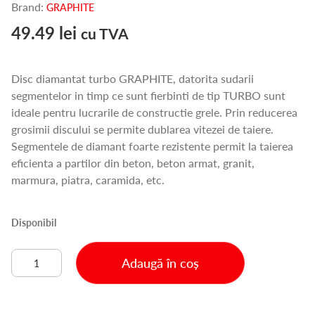
Brand:
GRAPHITE
49.49
lei
cu TVA
Disc diamantat turbo GRAPHITE, datorita sudarii
segmentelor in timp ce sunt fierbinti de tip TURBO sunt
ideale pentru lucrarile de constructie grele. Prin reducerea
grosimii discului se permite dublarea vitezei de taiere.
Segmentele de diamant foarte rezistente permit la taierea
eficienta a partilor din beton, beton armat, granit,
marmura, piatra, caramida, etc.
Disponibil
Cantitate
Adaugă în coș
DISC
DIAMANTAT
TURBO-