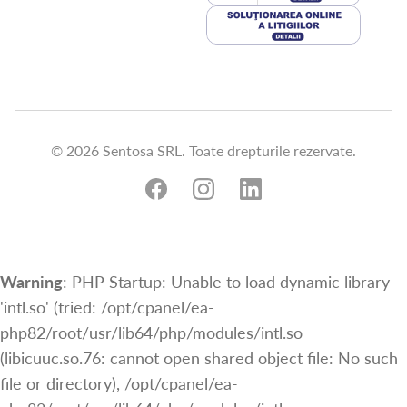
© 2026 Sentosa SRL. Toate drepturile rezervate.
Warning
: PHP Startup: Unable to load dynamic library
'intl.so' (tried: /opt/cpanel/ea-
php82/root/usr/lib64/php/modules/intl.so
(libicuuc.so.76: cannot open shared object file: No such
file or directory), /opt/cpanel/ea-