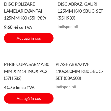
DISC POLIZARE
DISC ABRAZ. GAURI
LAMELAR EVANTAI
125MM K40 5BUC-SET
125MMK80 (55H989)
(55H939)
Indisponibil
9.60
lei
cu TVA
Adaugă în coș
PERIE CUPA SARMA 80
PLASE ABRAZIVE
MM X M14 INOX PC2
110x280MM K80 5BUC-
(57H582)
SET (08A608)
Indisponibil
41.75
lei
cu TVA
Adaugă în coș