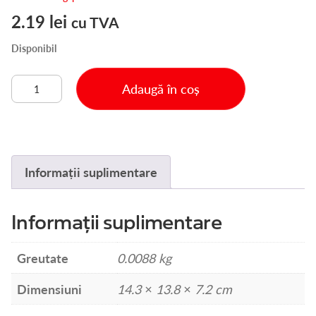
2.19
lei
cu TVA
Disponibil
Cantitate
Adaugă în coș
KLG
DISC
ABRAZIV
PLIN
PS22K
Informații suplimentare
125MM
GR80
Informații suplimentare
Greutate
0.0088 kg
Dimensiuni
14.3 × 13.8 × 7.2 cm