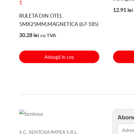
12.91
lei
RULETA DIN OTEL
5MX25MM,MAGNETICA (67-185)
30.28
lei
cu TVA
Adaugă în coș
Abone
Email
S.C. SENTOSA IMPEX S.R.L.
(Obligato