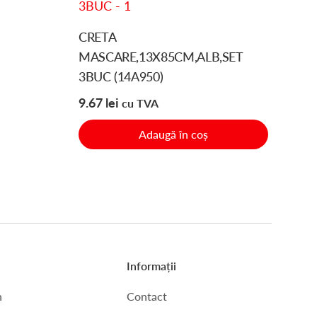
CRETA
MASCARE,13X85CM,ALB,SET
3BUC (14A950)
9.67
lei
cu TVA
Adaugă în coș
Informații
n
Contact