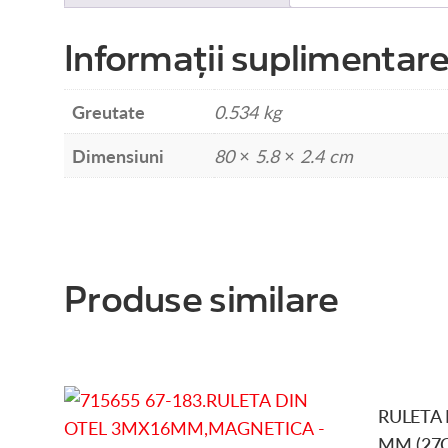
Informații suplimentar
Greutate
0.534 kg
Dimensiuni
80 × 5.8 × 2.4 cm
Produse similare
RULETA 
MM (27C