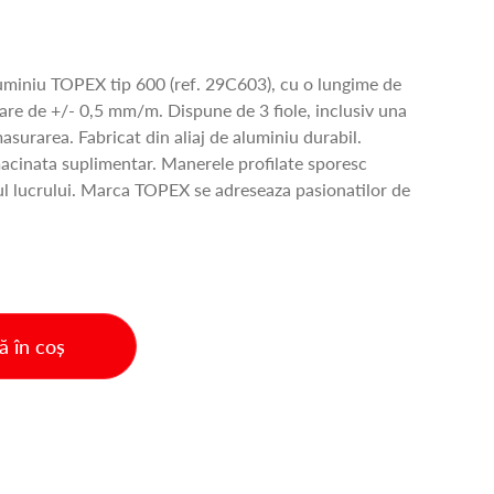
luminiu TOPEX tip 600 (ref. 29C603), cu o lungime de
are de +/- 0,5 mm/m. Dispune de 3 fiole, inclusiv una
masurarea. Fabricat din aliaj de aluminiu durabil.
acinata suplimentar. Manerele profilate sporesc
pul lucrului. Marca TOPEX se adreseaza pasionatilor de
 în coș