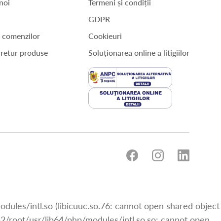
noi
Termeni și condiții
GDPR
a comenzilor
Cookieuri
 retur produse
Soluționarea online a litigiilor
odules/intl.so (libicuuc.so.76: cannot open shared object
p82/root/usr/lib64/php/modules/intl.so.so: cannot open