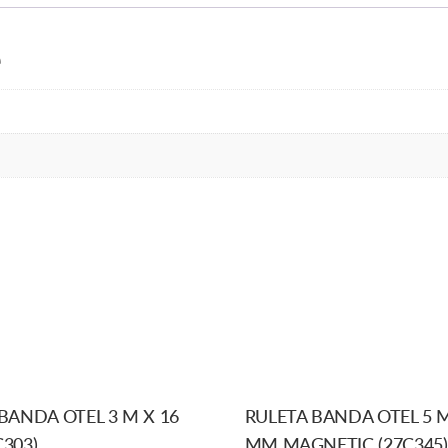
CM
3
BULE
e
(29C603)
BANDA OTEL 3 M X 16
RULETA BANDA OTEL 5 M
303)
MM MAGNETIC (27C345)