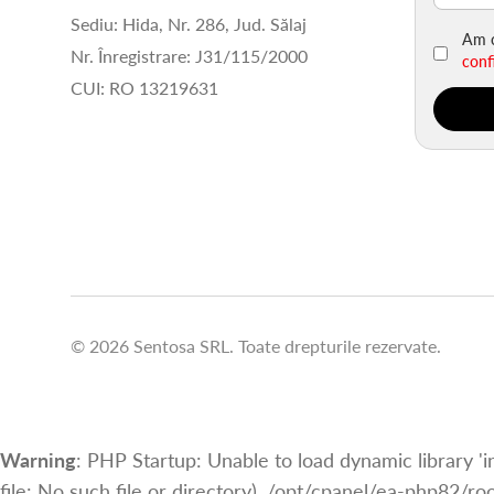
Sediu: Hida, Nr. 286, Jud. Sălaj
Am c
Nr. Înregistrare: J31/115/2000
conf
CUI: RO 13219631
© 2026 Sentosa SRL. Toate drepturile rezervate.
Warning
: PHP Startup: Unable to load dynamic library 'i
file: No such file or directory), /opt/cpanel/ea-php82/