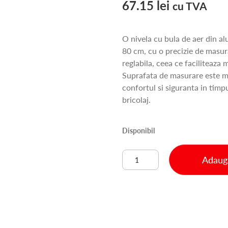
67.15
lei
cu TVA
O nivela cu bula de aer din a
80 cm, cu o precizie de masur
reglabila, ceea ce faciliteaza 
Suprafata de masurare este m
confortul si siguranta in tim
bricolaj.
Disponibil
Cantitate
Adaugă
NIVELA
ALUMINIU
TIP
600
80