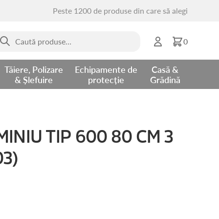
Peste 1200 de produse din care să alegi
aută
0
upă:
Tăiere, Polizare
Echipamente de
Casă &
& Șlefuire
protecție
Grădină
INIU TIP 600 80 CM 3
3)