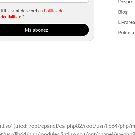
Despre 
itit și sunt de acord cu
Politica de
Blog
idențialitate
*
Livrare
Politica
ntl.so' (tried: /opt/cpanel/ea-php82/root/usr/lib64/php/m
root/usr/lib64/php/modules/intl.so.so (/opt/cpanel/ea-ph