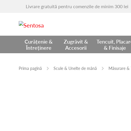
Livrare gratuită pentru comenzile de minim 300 lei
Curățenie &
Zugrăvit &
Tencuit, Placa
Întreținere
Accesorii
& Finisaje
Prima pagină
Scule & Unelte de mână
Măsurare & 