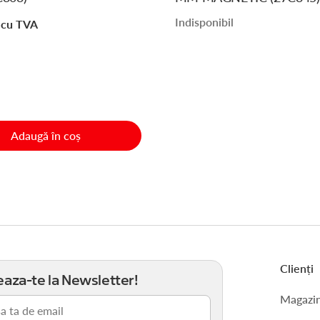
Indisponibil
cu TVA
Adaugă în coș
Clienți
aza-te la Newsletter!
Magazi
riu)