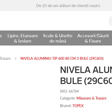
De 25 de ani alături de clienții noștri.
C
d
re
Lipire, Etansare
Scule & Unelte
Accesorii Găurit
& Izolare
de mână
& Fixare
Trasare
NIVELA ALUMINIU TIP 600 80 CM 3 BULE (29C603)
NIVELA ALUM
BULE (29C60
SKU:
66764
Categorie:
Măsurare & Trasare
Brand:
TOPEX