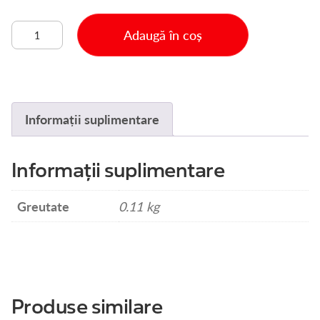
Cantitate
Adaugă în coș
PIGMENT
RENEW
UNIVERSAL
105
-
Informații suplimentare
OCRU
Informații suplimentare
Greutate
0.11 kg
Produse similare