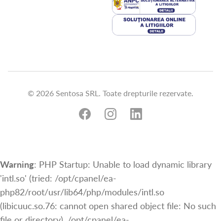
© 2026 Sentosa SRL. Toate drepturile rezervate.
Warning
: PHP Startup: Unable to load dynamic library
'intl.so' (tried: /opt/cpanel/ea-
php82/root/usr/lib64/php/modules/intl.so
(libicuuc.so.76: cannot open shared object file: No such
file or directory), /opt/cpanel/ea-