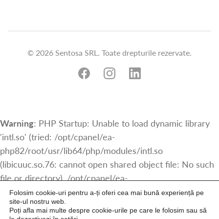
© 2026 Sentosa SRL. Toate drepturile rezervate.
Warning
: PHP Startup: Unable to load dynamic library
'intl.so' (tried: /opt/cpanel/ea-
php82/root/usr/lib64/php/modules/intl.so
(libicuuc.so.76: cannot open shared object file: No such
file or directory), /opt/cpanel/ea-
php82/root/usr/lib64/php/modules/intl.so.so
Folosim cookie-uri pentru a-ți oferi cea mai bună experiență pe
site-ul nostru web.
(/opt/cpanel/ea-
Poți afla mai multe despre cookie-urile pe care le folosim sau să
php82/root/usr/lib64/php/modules/intl.so.so: cannot