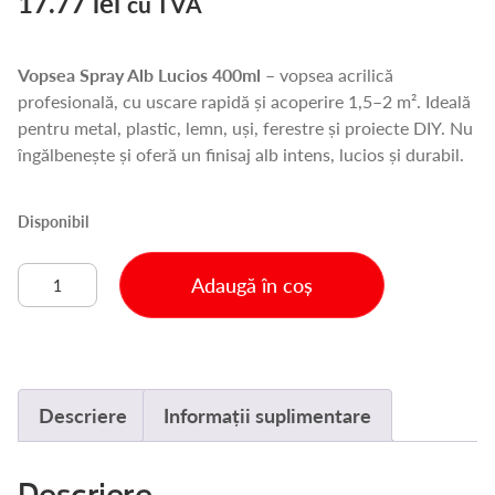
17.77
lei
cu TVA
Vopsea Spray Alb Lucios 400ml
– vopsea acrilică
profesională, cu uscare rapidă și acoperire 1,5–2 m². Ideală
pentru metal, plastic, lemn, uși, ferestre și proiecte DIY. Nu
îngălbenește și oferă un finisaj alb intens, lucios și durabil.
Disponibil
Cantitate
Adaugă în coș
VOPSEA
SPRAY
ALB
LUCIOS
400ML
Descriere
Informații suplimentare