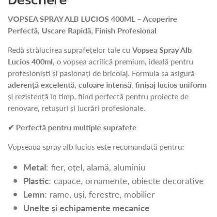
Descriere
VOPSEA SPRAY ALB LUCIOS 400ML – Acoperire
Perfectă, Uscare Rapidă, Finish Profesional
Redă strălucirea suprafețelor tale cu
Vopsea Spray Alb
Lucios 400ml
, o vopsea acrilică premium, ideală pentru
profesioniști și pasionați de bricolaj. Formula sa asigură
aderență excelentă
,
culoare intensă
,
finisaj lucios uniform
și rezistență în timp, fiind perfectă pentru proiecte de
renovare, retușuri și lucrări profesionale.
✔
Perfectă pentru multiple suprafețe
Vopseaua spray alb lucios este recomandată pentru:
Metal
: fier, oțel, alamă, aluminiu
Plastic
: capace, ornamente, obiecte decorative
Lemn
: rame, uși, ferestre, mobilier
Unelte și echipamente mecanice